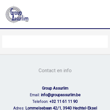
Spring
naar
de
inhoud
Contact en info
Group Assurlim
Email:
info@groupassurlim.be
Telefoon:
+32 11 61 11 90
Adres:
Lommelsebaan 42/1
,
3940 Hechtel-Eksel