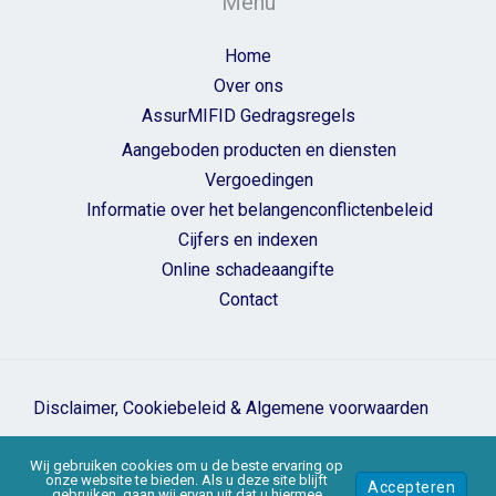
Menu
Home
Over ons
AssurMIFID Gedragsregels
Aangeboden producten en diensten
Vergoedingen
Informatie over het belangenconflictenbeleid
Cijfers en indexen
Online schadeaangifte
Contact
Disclaimer, Cookiebeleid & Algemene voorwaarden
Copyright © 2026 Group Assurlim | Ontwikkeld door
Webassur
Wij gebruiken cookies om u de beste ervaring op
by
Archer Digital
onze website te bieden. Als u deze site blijft
Accepteren
gebruiken, gaan wij ervan uit dat u hiermee